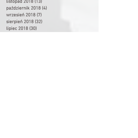
listopad 2018
(13)
13 postów
październik 2018
(4)
4 posty
wrzesień 2018
(7)
7 postów
sierpień 2018
(32)
32 posty
lipiec 2018
(30)
30 postów
czerwiec 2018
(11)
11 postów
maj 2018
(2)
2 posty
kwiecień 2018
(9)
9 postów
marzec 2018
(19)
19 postów
luty 2018
(4)
4 posty
styczeń 2018
(15)
15 postów
grudzień 2017
(8)
8 postów
listopad 2017
(36)
36 postów
październik 2017
(12)
12 postów
sierpień 2017
(7)
7 postów
lipiec 2017
(3)
3 posty
czerwiec 2017
(1)
1 post
maj 2017
(6)
6 postów
kwiecień 2017
(3)
3 posty
grudzień 2016
(10)
10 postów