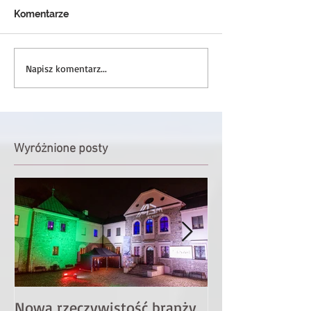
Komentarze
Napisz komentarz...
Wyróżnione posty
Nowa rzeczywistość branży
Spotkajmy się 