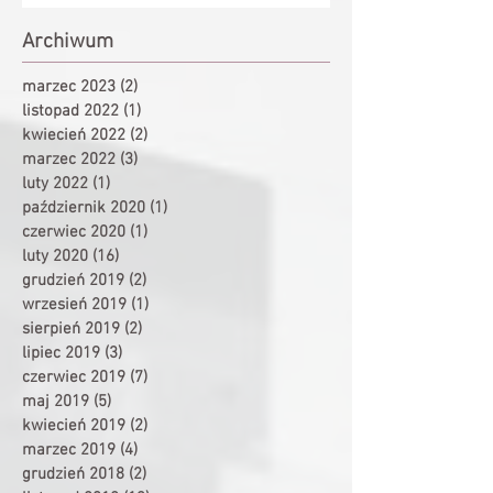
Archiwum
marzec 2023
(2)
2 posty
listopad 2022
(1)
1 post
kwiecień 2022
(2)
2 posty
marzec 2022
(3)
3 posty
luty 2022
(1)
1 post
październik 2020
(1)
1 post
czerwiec 2020
(1)
1 post
luty 2020
(16)
16 postów
grudzień 2019
(2)
2 posty
wrzesień 2019
(1)
1 post
sierpień 2019
(2)
2 posty
lipiec 2019
(3)
3 posty
czerwiec 2019
(7)
7 postów
maj 2019
(5)
5 postów
kwiecień 2019
(2)
2 posty
marzec 2019
(4)
4 posty
grudzień 2018
(2)
2 posty