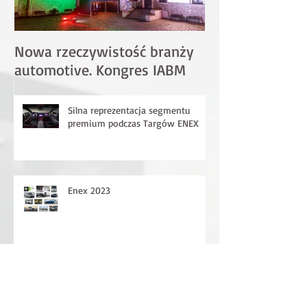
Nowa rzeczywistość branży
Spotkajmy się 
automotive. Kongres IABM
Motor Show
Silna reprezentacja segmentu
premium podczas Targów ENEX
Enex 2023
Nowy Renault Megane E-Tech -