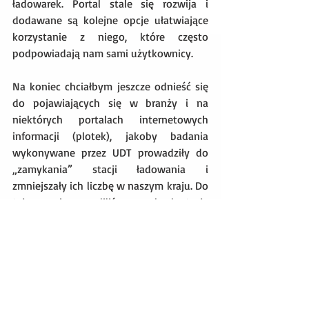
ładowarek. Portal stale się rozwija i 
dodawane są kolejne opcje ułatwiające 
korzystanie z niego, które często 
podpowiadają nam sami użytkownicy. 
Na koniec chciałbym jeszcze odnieść się 
do pojawiających się w branży i na 
niektórych portalach internetowych 
informacji (plotek), jakoby badania 
wykonywane przez UDT prowadziły do 
„zamykania” stacji ładowania i 
zmniejszały ich liczbę w naszym kraju. Do 
tej pory nie zezwoliliśmy na eksploatację 
18 stacji ładowania (decyzje negatywne). 
Co więcej, znakomita większość z tych 
obiektów, po koniecznych korektach, 
naprawie i powtórnym zgłoszeniu do 
badania, uzyskała już naszą akceptację i 
jest bezpiecznie wykorzystywana. Jeżeli 